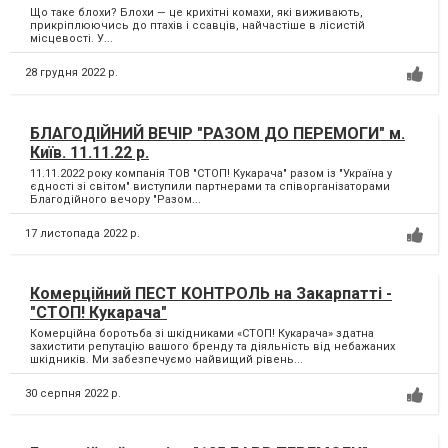
Що таке блохи? Блохи — це крихітні комахи, які виживають,
прикріплюючись до птахів і ссавців, найчастіше в лісистій
місцевості. У...
28 грудня 2022 р.
БЛАГОДІЙНИЙ ВЕЧІР "РАЗОМ ДО ПЕРЕМОГИ" м.
Київ. 11.11.22 р.
11.11.2022 року компанія ТОВ "СТОП! Кукарача" разом із "Україна у
єдності зі світом" виступили партнерами та співорганізаторами
Благодійного вечору "Разом...
17 листопада 2022 р.
Комерційний ПЕСТ КОНТРОЛЬ на Закарпатті -
"СТОП! Кукарача"
Комерційна боротьба зі шкідниками «СТОП! Кукарача» здатна
захистити репутацію вашого бренду та діяльність від небажаних
шкідників. Ми забезпечуємо найвищий рівень...
30 серпня 2022 р.