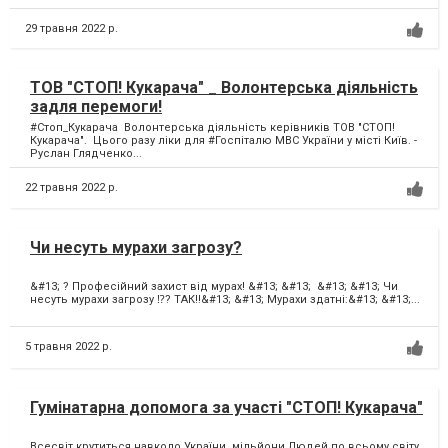
29 травня 2022 р.
ТОВ "СТОП! Кукарача" _ Волонтерська діяльність
задля перемоги!
#Стоп_Кукарача Волонтерська діяльність керівників ТОВ "СТОП!
Кукарача". Цього разу ліки для #Госпіталю МВС України у місті Київ. -
Руслан Глядченко...
22 травня 2022 р.
Чи несуть мурахи загрозу?
&#13; ? Професійний захист від мурах! &#13; &#13; &#13; &#13; Чи
несуть мурахи загрозу ⁉️? ТАК‼️&#13; &#13; Мурахи здатні:&#13; &#13;...
5 травня 2022 р.
Гумінатарна допомога за участі "СТОП! Кукарача"
Всесвіт крутиться навколо України, мільйони Людей по всьому світу