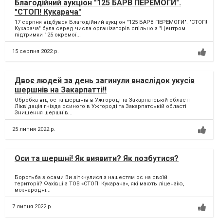
Благодійний аукціон "125 БАРВ ПЕРЕМОГИ".
"СТОП! Кукарача"
17 серпня відбувся Благодійний аукціон "125 БАРВ ПЕРЕМОГИ". "СТОП!
Кукарача" була серед числа організаторів спільно з "Центром
підтримки 125 окремої...
15 серпня 2022 р.
Двоє людей за день загинули внаслідок укусів
шершнів на Закарпатті‼
Обробка від ос та шершнів в Ужгороді та Закарпатській області
Ліквідація гнізда осиного в Ужгороді та Закарпатській області
Знищення шершнів...
25 липня 2022 р.
Оси та шершні! Як виявити? Як позбутися?
Боротьба з осами Ви зіткнулися з нашестям ос на своїй
території? Фахівці з ТОВ «СТОП! Кукарача», які мають ліцензію,
міжнародні...
7 липня 2022 р.