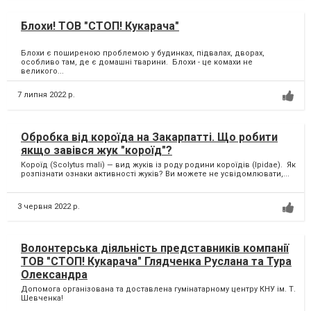
Блохи! ТОВ "СТОП! Кукарача"
Блохи є поширеною проблемою у будинках, підвалах, дворах,
особливо там, де є домашні тварини. Блохи - це комахи не
великого...
7 липня 2022 р.
Обробка від короїда на Закарпатті. Що робити
якщо завівся жук "короїд"?
Короїд (Scolytus mali) — вид жуків із роду родини короїдів (Ipidae). Як
розпізнати ознаки активності жуків? Ви можете не усвідомлювати,...
3 червня 2022 р.
Волонтерська діяльність представників компанії
ТОВ "СТОП! Кукарача" Глядченка Руслана та Тура
Олександра
Допомога організована та доставлена гумінатарному центру КНУ ім. Т.
Шевченка!