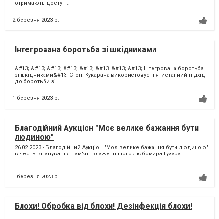
отримають доступ...
2 березня 2023 р.
Інтегрована боротьба зі шкідниками
&#13; &#13; &#13; &#13; &#13; &#13; &#13; &#13; Інтегрована боротьба
зі шкідниками&#13; Стоп! Кукарача використовує п'ятиетапний підхід
до боротьби зі...
1 березня 2023 р.
Благодійний Аукціон "Моє велике бажання бути
людиною"
26.02.2023 - Благодійний Аукціон "Моє велике бажання бути людиною"
в честь вшанування пам'яті Блаженнішого Любомира Гузара.
1 березня 2023 р.
Блохи! Обробка від блохи! Дезінфекція блохи!