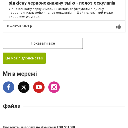
рідкісну червонокнижну змію - полоз ескулапів
У львівському парку «Високий замок» зафіксували рідкісну
червонокнижну змію - полоз ескулапів . Цей полоз, який може
виростати до двох...
8 жовтня 2021 р.
Показати все
Це моє підприємство
Ми в мережі
Файли
Презентація послуг по фумігації ТОВ "СТОП!