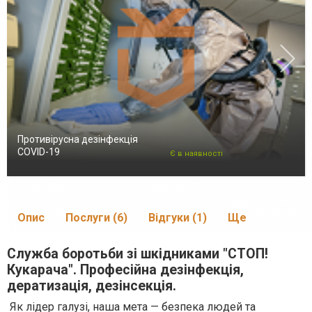
Противірусна дезінфекція
COVID-19
Є в наявності
Опис
Послуги (6)
Відгуки (1)
Ще
Служба боротьби зі шкідниками "СТОП!
Кукарача". Професійна дезінфекція,
дератизація, дезінсекція.
Як лідер галузі, наша мета — безпека людей та