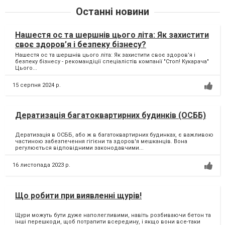
Останні новини
Нашестя ос та шершнів цього літа: Як захистити
своє здоров’я і безпеку бізнесу?
Нашестя ос та шершнів цього літа: Як захистити своє здоров’я і
безпеку бізнесу - рекомандіції спеціалістів компанії "Стоп! Кукарача"
Цього...
15 серпня 2024 р.
Дератизація багатоквартирних будинків (ОСББ)
Дератизація в ОСББ, або ж в багатоквартирних будинках, є важливою
частиною забезпечення гігієни та здоров'я мешканців. Вона
регулюється відповідними законодавчими...
16 листопада 2023 р.
Що робити при виявленні щурів!
Щури можуть бути дуже наполегливими, навіть розбиваючи бетон та
інші перешкоди, щоб потрапити всередину, і якщо вони все-таки