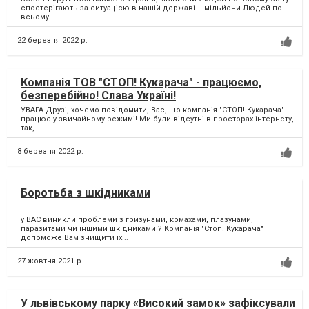
спостерігають за ситуацією в нашій державі … мільйони Людей по
всьому...
22 березня 2022 р.
Компанія ТОВ "СТОП! Кукарача" - працюємо,
безперебійно! Слава Україні!
УВАГА Друзі, хочемо повідомити, Вас, що компанія "СТОП! Кукарача"
працює у звичайному режимі! Ми були відсутні в просторах інтернету,
так,...
8 березня 2022 р.
Боротьба з шкідниками
у ВАС виникли проблеми з гризунами, комахами, плазунами,
паразитами чи іншими шкідниками ? Компанія "Стоп! Кукарача"
допоможе Вам знищити їх...
27 жовтня 2021 р.
У львівському парку «Високий замок» зафіксували