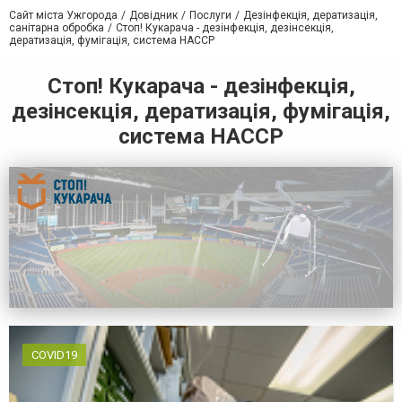
Сайт міста Ужгорода
Довідник
Послуги
Дезінфекція, дератизація,
санітарна обробка
Стоп! Кукарача - дезінфекція, дезінсекція,
дератизація, фумігація, система HACCP
Стоп! Кукарача - дезінфекція,
дезінсекція, дератизація, фумігація,
система HACCP
COVID19