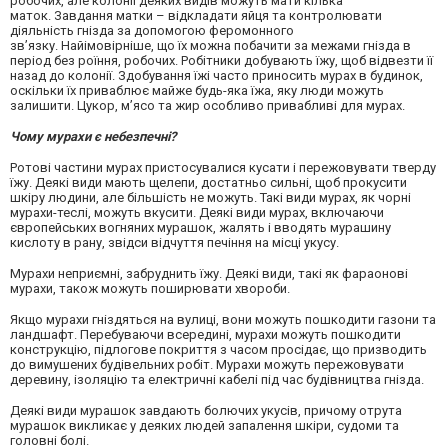
робочих, але колонії деяких видів можуть мати кілька
маток. Завдання матки – відкладати яйця та контролювати
діяльність гнізда за допомогою феромонного
зв’язку. Найімовірніше, що їх можна побачити за межами гнізда в
період без роїння, робочих. Робітники добувають їжу, щоб відвезти її
назад до колонії. Здобування їжі часто приносить мурах в будинок,
оскільки їх приваблює майже будь-яка їжа, яку люди можуть
залишити. Цукор, м’ясо та жир особливо привабливі для мурах.
Чому мурахи є небезпечні?
Ротові частини мурах пристосувалися кусати і пережовувати тверду
їжу. Деякі види мають щелепи, достатньо сильні, щоб прокусити
шкіру людини, але більшість не можуть. Такі види мурах, як чорні
мурахи-теслі, можуть вкусити. Деякі види мурах, включаючи
європейських вогняних мурашок, жалять і вводять мурашину
кислоту в рану, звідси відчуття печіння на місці укусу.
Мурахи неприємні, забруднить їжу. Деякі види, такі як фараонові
мурахи, також можуть поширювати хвороби.
Якщо мурахи гніздяться на вулиці, вони можуть пошкодити газони та
ландшафт. Перебуваючи всередині, мурахи можуть пошкодити
конструкцію, підлогове покриття з часом просідає, що призводить
до вимушених будівельних робіт. Мурахи можуть пережовувати
деревину, ізоляцію та електричні кабелі під час будівництва гнізда.
Деякі види мурашок завдають болючих укусів, причому отрута
мурашок викликає у деяких людей запалення шкіри, судоми та
головні болі.