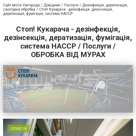
Сайт міста Ужгорода
Довідник
Послуги
Дезінфекція, дератизація,
санітарна обробка
Стоп! Кукарача - дезінфекція, дезінсекція,
дератизація, фумігація, система HACCP
Стоп! Кукарача - дезінфекція,
дезінсекція, дератизація, фумігація,
система HACCP / Послуги /
ОБРОБКА ВІД МУРАХ
COVID19