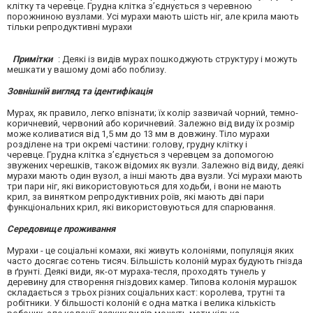
клітку та черевце. Грудна клітка з’єднується з черевною
порожниною вузлами. Усі мурахи мають шість ніг, але крила мають
тільки репродуктивні мурахи
Примітки
: Деякі із видів мурах пошкоджують структуру і можуть
мешкати у вашому домі або поблизу.
Зовнішній вигляд та ідентифікація
Мурах, як правило, легко впізнати; їх колір зазвичай чорний, темно-
коричневий, червоний або коричневий. Залежно від виду їх розмір
може коливатися від 1,5 мм до 13 мм в довжину. Тіло мурахи
розділене на три окремі частини: голову, грудну клітку і
черевце. Грудна клітка з’єднується з черевцем за допомогою
звужених черешків, також відомих як вузли. Залежно від виду, деякі
мурахи мають один вузол, а інші мають два вузли. Усі мурахи мають
три пари ніг, які використовуються для ходьби, і вони не мають
крил, за винятком репродуктивних роїв, які мають дві пари
функціональних крил, які використовуються для спарювання.
Середовище проживання
Мурахи - це соціальні комахи, які живуть колоніями, популяція яких
часто досягає сотень тисяч. Більшість колоній мурах будують гнізда
в ґрунті. Деякі види, як-от мураха-тесля, проходять тунель у
деревину для створення гніздових камер. Типова колонія мурашок
складається з трьох різних соціальних каст: королева, трутні та
робітники. У більшості колоній є одна матка і велика кількість